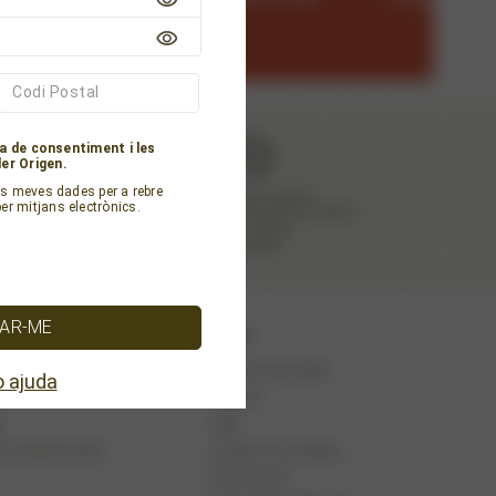
Codi Postal
a de consentiment i les
er Origen.
es meves dades per a rebre
r mitjans electrònics.
RAR-ME
 ajuda