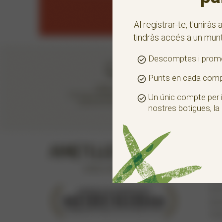
Al registrar-te, t'uniràs
tindràs accés a un munt
Descomptes i promo
Punts en cada compra
Un únic compte per id
nostres botigues, la B