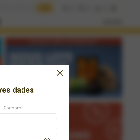
eves dades
Cognoms