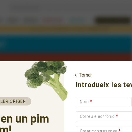
Tornar
Introdueix les t
LER ORIGEN
Nom
*
 en un pim
Correu electrònic
*
m!
Crear contrasenya
*