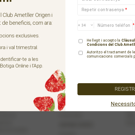
Repetir contrasenya
*
 al Club Ametller Origen i
 de beneficis, com ara:
*
cions exclusives.
He llegit i accepto la
Clàusul
Condicions del Club Ametll
 i val trimestral.
Autoritzo el tractament de l
comunicacions comercials pe
entificar-te a les
otiga Online i l’App.
REGIST
Necessito